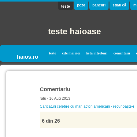
poze
bancuri
știați că
m
teste
teste haioase
teste
cele mai noi
listă întrebări
comentarii
haios.ro
Comentariu
ralu - 16 Aug 2013
Caricaturi celebre cu mari actori americani - recunoaște-i
6 din 26