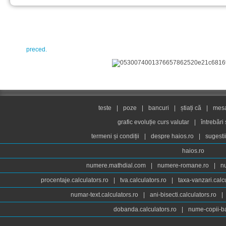
preced.
teste
|
poze
|
bancuri
|
știați că
|
mesaj
grafic evoluție curs valutar
|
întrebări
termeni și condiții
|
despre haios.ro
|
sugesti
haios.ro
numere.mathdial.com
|
numere-romane.ro
|
n
procentaje.calculators.ro
|
tva.calculators.ro
|
taxa-vanzari.calc
numar-text.calculators.ro
|
ani-bisecti.calculators.ro
|
dobanda.calculators.ro
|
nume-copii-ba