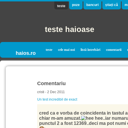
poze
bancuri
știați că
m
teste
teste haioase
teste
cele mai noi
listă întrebări
comentarii
haios.ro
Comentariu
cristi - 2 Dec 2011
Un test incredibil de exact
cred ca e vorba de coincidenta in tastul a
chiar m-am amuzat.
..iar numaru
punctul 2 a fost 12369..deci ma pot numi 