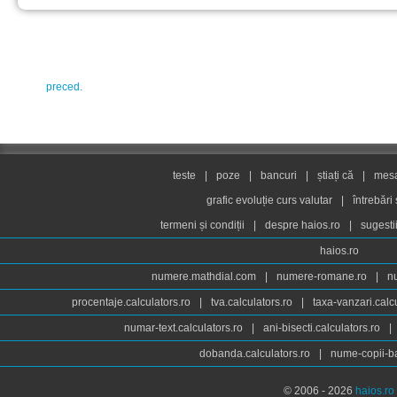
preced.
teste
|
poze
|
bancuri
|
știați că
|
mesaj
grafic evoluție curs valutar
|
întrebări
termeni și condiții
|
despre haios.ro
|
sugesti
haios.ro
numere.mathdial.com
|
numere-romane.ro
|
n
procentaje.calculators.ro
|
tva.calculators.ro
|
taxa-vanzari.calc
numar-text.calculators.ro
|
ani-bisecti.calculators.ro
|
dobanda.calculators.ro
|
nume-copii-ba
© 2006 - 2026
haios.ro