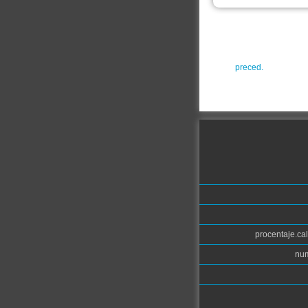
preced.
procentaje.cal
num