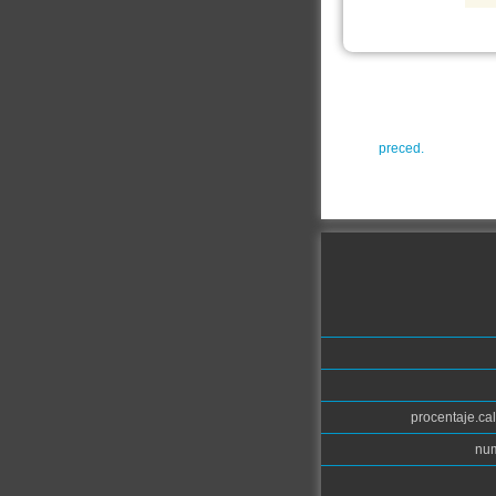
preced.
procentaje.cal
num