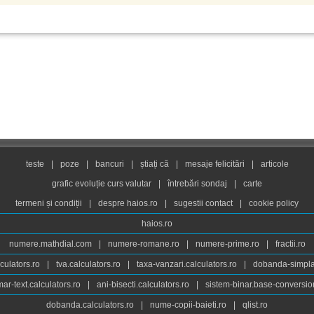
teste
|
poze
|
bancuri
|
știați că
|
mesaje felicitări
|
articole
grafic evoluție curs valutar
|
întrebări sondaj
|
carte
termeni și condiții
|
despre haios.ro
|
sugestii contact
|
cookie policy
haios.ro
numere.mathdial.com
|
numere-romane.ro
|
numere-prime.ro
|
fractii.ro
culators.ro
|
tva.calculators.ro
|
taxa-vanzari.calculators.ro
|
dobanda-simpla.
ar-text.calculators.ro
|
ani-bisecti.calculators.ro
|
sistem-binar.base-conversio
dobanda.calculators.ro
|
nume-copii-baieti.ro
|
qlist.ro