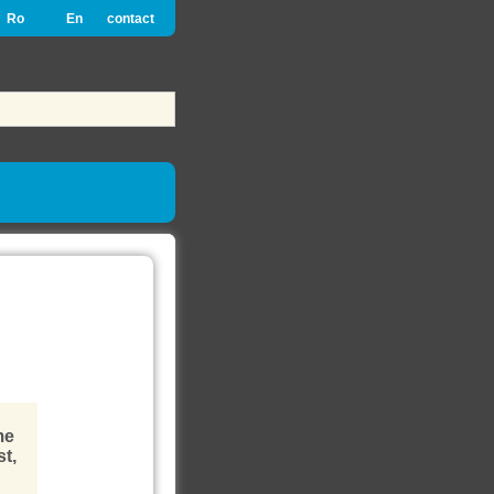
Ro
En
contact
me
st,