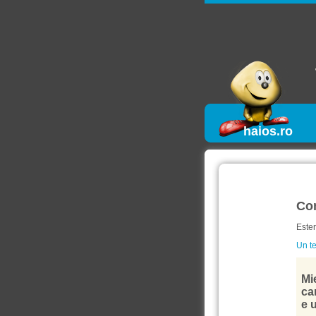
haios.ro
Co
Este
Un te
Mi
car
e u