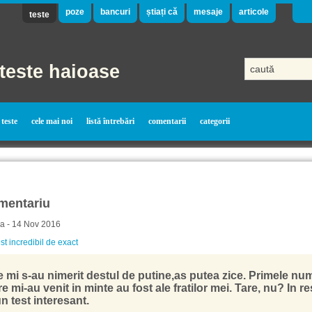
poze
bancuri
știați că
mesaje
articole
teste
teste haioase
teste
cele mai noi
listă întrebări
comentarii
categorii
mentariu
ra - 14 Nov 2016
st incredibil de exact
e mi s-au nimerit destul de putine,as putea zice. Primele nu
e mi-au venit in minte au fost ale fratilor mei. Tare, nu? In re
n test interesant.