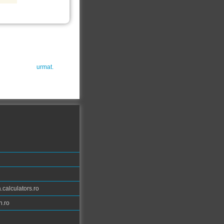
urmat.
calculators.ro
n.ro