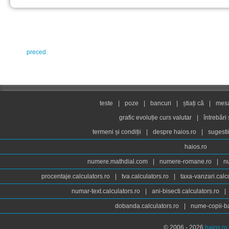
preced.
teste
|
poze
|
bancuri
|
știați că
|
mesaj
grafic evoluție curs valutar
|
întrebări
termeni și condiții
|
despre haios.ro
|
sugesti
haios.ro
numere.mathdial.com
|
numere-romane.ro
|
n
procentaje.calculators.ro
|
tva.calculators.ro
|
taxa-vanzari.calc
numar-text.calculators.ro
|
ani-bisecti.calculators.ro
|
dobanda.calculators.ro
|
nume-copii-ba
© 2006 - 2026
haios.ro