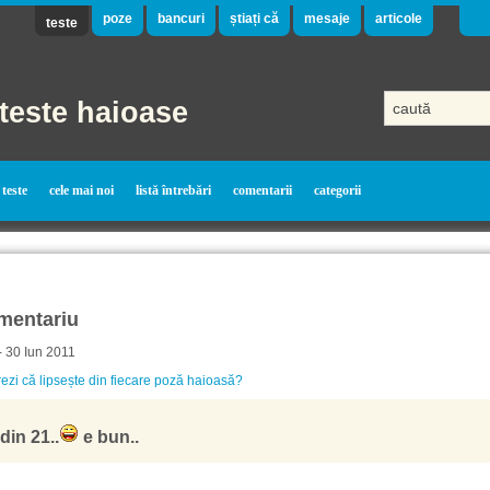
poze
bancuri
știați că
mesaje
articole
teste
teste haioase
teste
cele mai noi
listă întrebări
comentarii
categorii
mentariu
 - 30 Iun 2011
ezi că lipsește din fiecare poză haioasă?
din 21..
e bun..