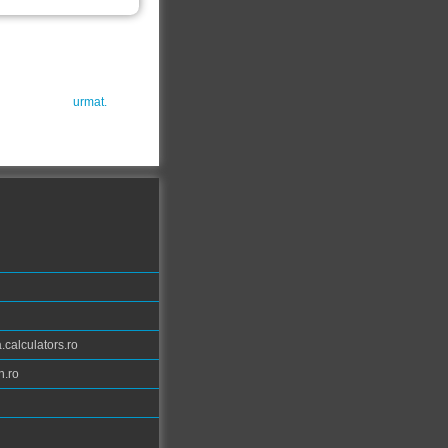
urmat.
calculators.ro
n.ro