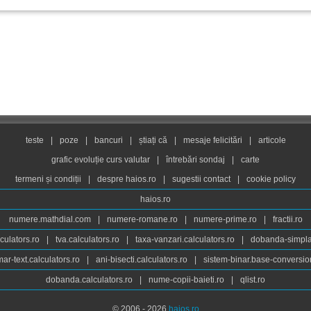
teste
|
poze
|
bancuri
|
știați că
|
mesaje felicitări
|
articole
grafic evoluție curs valutar
|
întrebări sondaj
|
carte
termeni și condiții
|
despre haios.ro
|
sugestii contact
|
cookie policy
haios.ro
numere.mathdial.com
|
numere-romane.ro
|
numere-prime.ro
|
fractii.ro
culators.ro
|
tva.calculators.ro
|
taxa-vanzari.calculators.ro
|
dobanda-simpla.
ar-text.calculators.ro
|
ani-bisecti.calculators.ro
|
sistem-binar.base-conversio
dobanda.calculators.ro
|
nume-copii-baieti.ro
|
qlist.ro
© 2006 - 2026
haios.ro