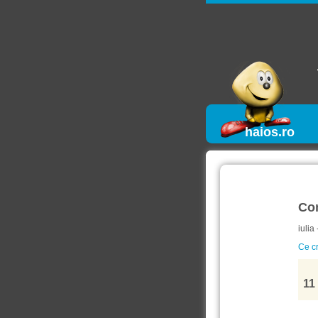
haios.ro
Co
iulia
Ce cr
11 