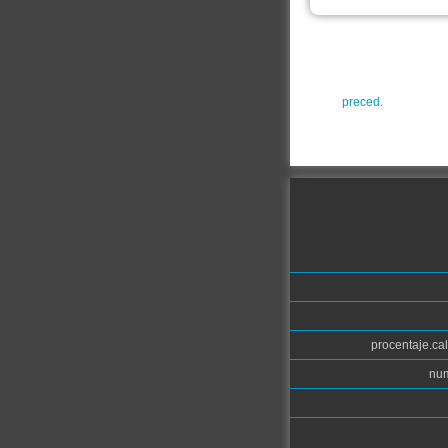
preced.
procentaje.cal
num