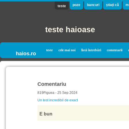
poze
bancuri
știați că
m
teste
teste haioase
teste
cele mai noi
listă întrebări
comentarii
haios.ro
Comentariu
819Figuea - 25 Sep 2024
Un test incredibil de exact
E bun