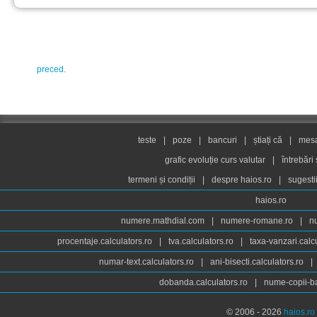
preced.
teste
|
poze
|
bancuri
|
știați că
|
mesaj
grafic evoluție curs valutar
|
întrebări
termeni și condiții
|
despre haios.ro
|
sugesti
haios.ro
numere.mathdial.com
|
numere-romane.ro
|
n
procentaje.calculators.ro
|
tva.calculators.ro
|
taxa-vanzari.calc
numar-text.calculators.ro
|
ani-bisecti.calculators.ro
|
dobanda.calculators.ro
|
nume-copii-ba
© 2006 - 2026
haios.ro