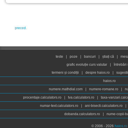
preced.
teste
|
poze
|
bancuri
|
știați că
|
mesaj
grafic evoluție curs valutar
|
întrebări
termeni și condiții
|
despre haios.ro
|
sugesti
haios.ro
numere.mathdial.com
|
numere-romane.ro
|
n
procentaje.calculators.ro
|
tva.calculators.ro
|
taxa-vanzari.calc
numar-text.calculators.ro
|
ani-bisecti.calculators.ro
|
dobanda.calculators.ro
|
nume-copii-ba
© 2006 - 2026
haios.ro