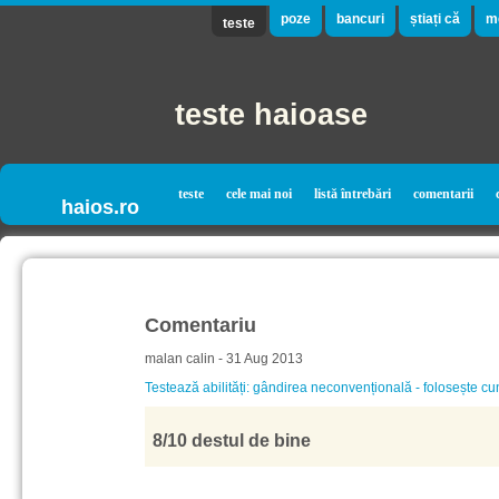
poze
bancuri
știați că
m
teste
teste haioase
teste
cele mai noi
listă întrebări
comentarii
haios.ro
Comentariu
malan calin - 31 Aug 2013
Testează abilități: gândirea neconvențională - folosește cu
8/10 destul de bine