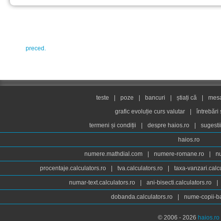
preced.
teste
|
poze
|
bancuri
|
știați că
|
mesaj
grafic evoluție curs valutar
|
întrebări
termeni și condiții
|
despre haios.ro
|
sugesti
haios.ro
numere.mathdial.com
|
numere-romane.ro
|
n
procentaje.calculators.ro
|
tva.calculators.ro
|
taxa-vanzari.calc
numar-text.calculators.ro
|
ani-bisecti.calculators.ro
|
dobanda.calculators.ro
|
nume-copii-ba
© 2006 - 2026
haios.ro