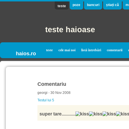
poze
bancuri
știați că
m
teste
teste haioase
teste
cele mai noi
listă întrebări
comentarii
haios.ro
Comentariu
georgi - 30 Nov 2008
Testul lui 5
super tare............