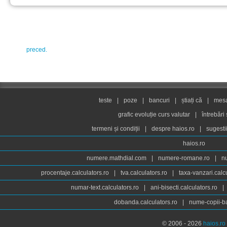
preced.
teste
|
poze
|
bancuri
|
știați că
|
mesaj
grafic evoluție curs valutar
|
întrebări
termeni și condiții
|
despre haios.ro
|
sugesti
haios.ro
numere.mathdial.com
|
numere-romane.ro
|
n
procentaje.calculators.ro
|
tva.calculators.ro
|
taxa-vanzari.calc
numar-text.calculators.ro
|
ani-bisecti.calculators.ro
|
dobanda.calculators.ro
|
nume-copii-ba
© 2006 - 2026
haios.ro