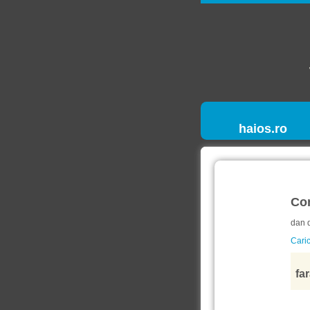
haios.ro
Co
dan 
Caric
far