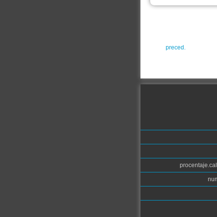
preced.
procentaje.cal
num