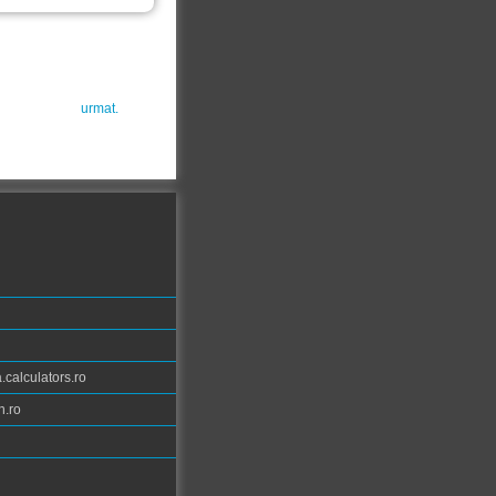
urmat.
calculators.ro
n.ro