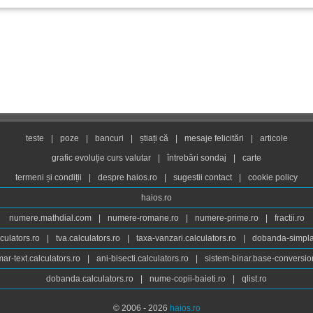
teste
|
poze
|
bancuri
|
știați că
|
mesaje felicitări
|
articole
grafic evoluție curs valutar
|
întrebări sondaj
|
carte
termeni și condiții
|
despre haios.ro
|
sugestii contact
|
cookie policy
haios.ro
numere.mathdial.com
|
numere-romane.ro
|
numere-prime.ro
|
fractii.ro
culators.ro
|
tva.calculators.ro
|
taxa-vanzari.calculators.ro
|
dobanda-simpla.
ar-text.calculators.ro
|
ani-bisecti.calculators.ro
|
sistem-binar.base-conversio
dobanda.calculators.ro
|
nume-copii-baieti.ro
|
qlist.ro
© 2006 - 2026
haios.ro