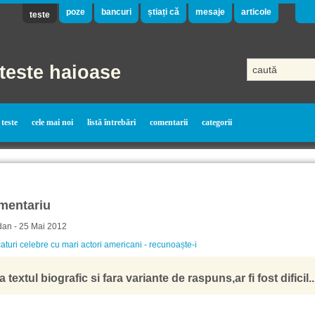
poze
bancuri
știați că
mesaje
articole
teste
teste haioase
teste
cele mai noi
listă întrebări
comentarii
categorii
mentariu
dan - 25 Mai 2012
aturi celebre cu mari actori americani - recunoaște-i
a textul biografic si fara variante de raspuns,ar fi fost dificil..