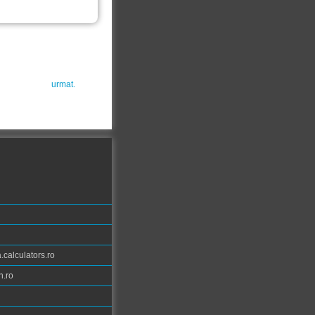
urmat.
calculators.ro
n.ro