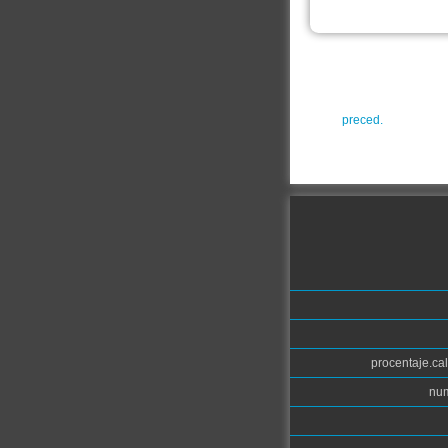
preced.
procentaje.cal
num