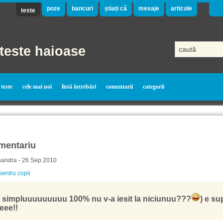
poze
bancuri
știați că
mesaje
articole
teste
teste haioase
teste
cele mai noi
listă întrebări
comentarii
categorii
mentariu
sandra - 26 Sep 2010
pentru copii
 simpluuuuuuuuu 100% nu v-a iesit la niciunuu???
) e su
eee!!