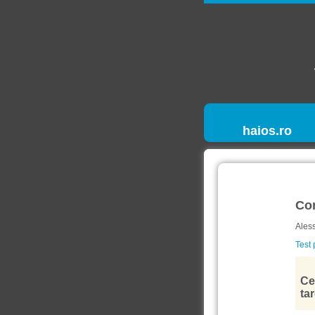
haios.ro
Co
Ales
Test 
Ce
tar