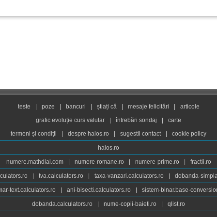
teste
|
poze
|
bancuri
|
știați că
|
mesaje felicitări
|
articole
grafic evoluție curs valutar
|
întrebări sondaj
|
carte
termeni și condiții
|
despre haios.ro
|
sugestii contact
|
cookie policy
haios.ro
numere.mathdial.com
|
numere-romane.ro
|
numere-prime.ro
|
fractii.ro
culators.ro
|
tva.calculators.ro
|
taxa-vanzari.calculators.ro
|
dobanda-simpla.
ar-text.calculators.ro
|
ani-bisecti.calculators.ro
|
sistem-binar.base-conversio
dobanda.calculators.ro
|
nume-copii-baieti.ro
|
qlist.ro