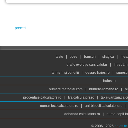
preced.
teste
|
poze
|
bancuri
|
știați că
|
mesaj
grafic evoluție curs valutar
|
întrebări
termeni și condiții
|
despre haios.ro
|
sugesti
haios.ro
numere.mathdial.com
|
numere-romane.ro
|
n
procentaje.calculators.ro
|
tva.calculators.ro
|
taxa-vanzari.calc
numar-text.calculators.ro
|
ani-bisecti.calculators.ro
|
dobanda.calculators.ro
|
nume-copii-ba
© 2006 - 2026
haios.ro