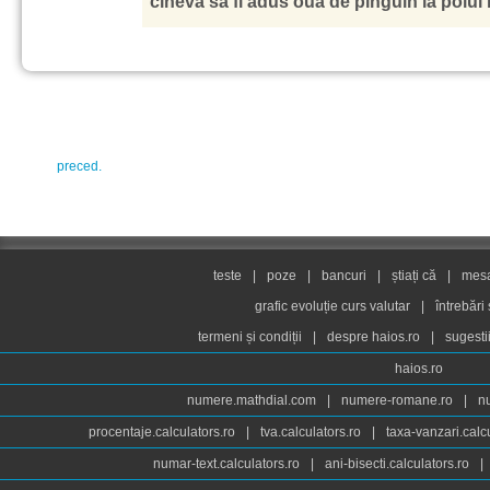
cineva sa fi adus oua de pinguin la polul 
preced.
teste
|
poze
|
bancuri
|
știați că
|
mesaj
grafic evoluție curs valutar
|
întrebări
termeni și condiții
|
despre haios.ro
|
sugesti
haios.ro
numere.mathdial.com
|
numere-romane.ro
|
n
procentaje.calculators.ro
|
tva.calculators.ro
|
taxa-vanzari.calc
numar-text.calculators.ro
|
ani-bisecti.calculators.ro
|