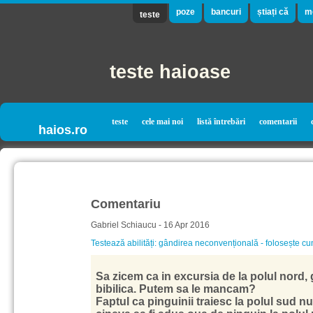
poze
bancuri
știați că
m
teste
teste haioase
teste
cele mai noi
listă întrebări
comentarii
haios.ro
Comentariu
Gabriel Schiaucu - 16 Apr 2016
Testează abilități: gândirea neconvențională - folosește cu
Sa zicem ca in excursia de la polul nord,
bibilica. Putem sa le mancam?
Faptul ca pinguinii traiesc la polul sud n