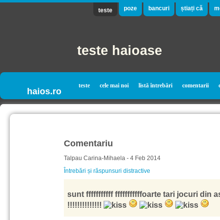
poze
bancuri
știați că
m
teste
teste haioase
teste
cele mai noi
listă întrebări
comentarii
haios.ro
Comentariu
Talpau Carina-Mihaela - 4 Feb 2014
Întrebări și răspunsuri distractive
sunt fffffffffff fffffffffffoarte tari jocuri din 
!!!!!!!!!!!!!!