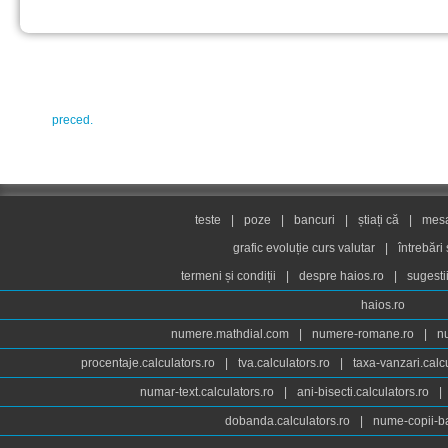
preced.
teste
|
poze
|
bancuri
|
știați că
|
mesaj
grafic evoluție curs valutar
|
întrebări
termeni și condiții
|
despre haios.ro
|
sugesti
haios.ro
numere.mathdial.com
|
numere-romane.ro
|
n
procentaje.calculators.ro
|
tva.calculators.ro
|
taxa-vanzari.calc
numar-text.calculators.ro
|
ani-bisecti.calculators.ro
|
dobanda.calculators.ro
|
nume-copii-ba