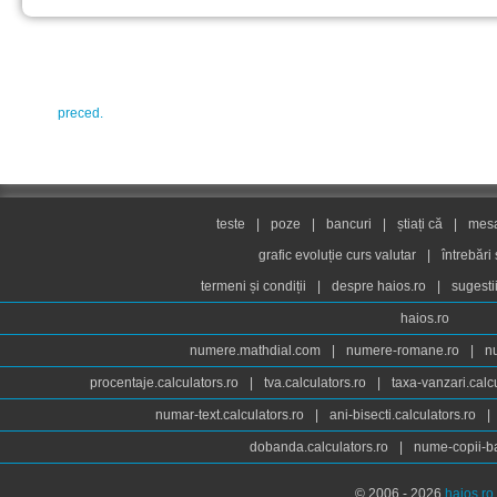
preced.
teste
|
poze
|
bancuri
|
știați că
|
mesaj
grafic evoluție curs valutar
|
întrebări
termeni și condiții
|
despre haios.ro
|
sugesti
haios.ro
numere.mathdial.com
|
numere-romane.ro
|
n
procentaje.calculators.ro
|
tva.calculators.ro
|
taxa-vanzari.calc
numar-text.calculators.ro
|
ani-bisecti.calculators.ro
|
dobanda.calculators.ro
|
nume-copii-ba
© 2006 - 2026
haios.ro