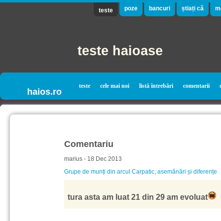
poze
bancuri
știați că
m
teste
teste haioase
teste
cele mai noi
listă întrebări
comentarii
haios.ro
Comentariu
marius - 18 Dec 2013
Grupe de munți din arcul Carpatic, asemănări și diferențe
tura asta am luat 21 din 29 am evoluat