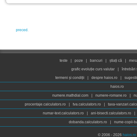
preced.
teste
|
poze
|
bancuri
|
știați că
|
mesaj
grafic evoluție curs valutar
|
întrebări
termeni și condiții
|
despre haios.ro
|
sugesti
haios.ro
numere.mathdial.com
|
numere-romane.ro
|
n
procentaje.calculators.ro
|
tva.calculators.ro
|
taxa-vanzari.calc
numar-text.calculators.ro
|
ani-bisecti.calculators.ro
|
dobanda.calculators.ro
|
nume-copii-ba
© 2006 - 2026
haios.ro