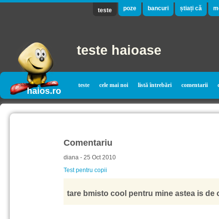
poze
bancuri
știați că
m
teste
teste haioase
teste
cele mai noi
listă întrebări
comentarii
haios.ro
Comentariu
diana - 25 Oct 2010
Test pentru copii
tare bmisto cool pentru mine astea is de c