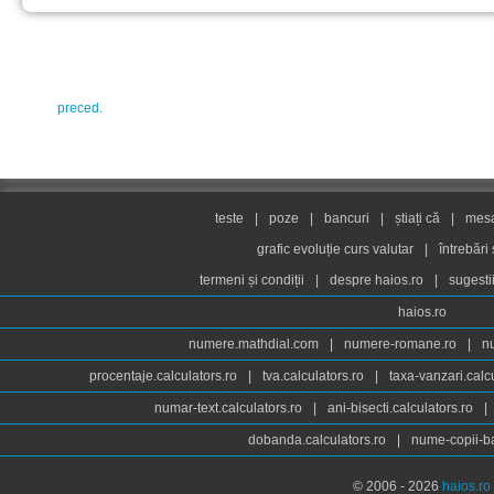
preced.
teste
|
poze
|
bancuri
|
știați că
|
mesaj
grafic evoluție curs valutar
|
întrebări
termeni și condiții
|
despre haios.ro
|
sugesti
haios.ro
numere.mathdial.com
|
numere-romane.ro
|
n
procentaje.calculators.ro
|
tva.calculators.ro
|
taxa-vanzari.calc
numar-text.calculators.ro
|
ani-bisecti.calculators.ro
|
dobanda.calculators.ro
|
nume-copii-ba
© 2006 - 2026
haios.ro