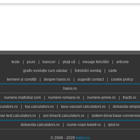
teste
|
poze
|
bancuri
|
știați că
|
mesaje felicitări
|
articole
grafic evoluție curs valutar
|
întrebări sondaj
|
carte
termeni și condiții
|
despre haios.ro
|
sugestii contact
|
cookie policy
haios.ro
numere.mathdial.com
|
numere-romane.ro
|
numere-prime.ro
|
fractii.ro
culators.ro
|
tva.calculators.ro
|
taxa-vanzari.calculators.ro
|
dobanda-simpla.
ar-text.calculators.ro
|
ani-bisecti.calculators.ro
|
sistem-binar.base-conversio
dobanda.calculators.ro
|
nume-copii-baieti.ro
|
qlist.ro
© 2006 - 2026
haios.ro