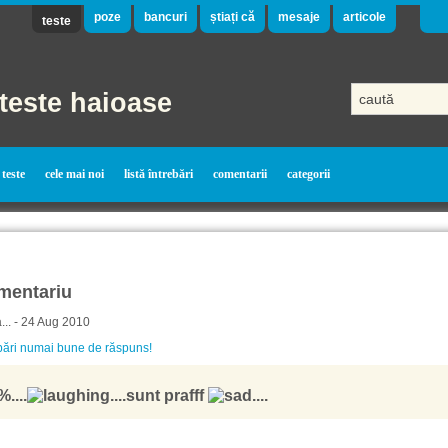
poze
bancuri
știați că
mesaje
articole
teste
teste haioase
teste
cele mai noi
listă întrebări
comentarii
categorii
mentariu
.. - 24 Aug 2010
bări numai bune de răspuns!
....
....sunt prafff
....