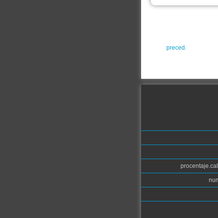
preced.
procentaje.cal
num