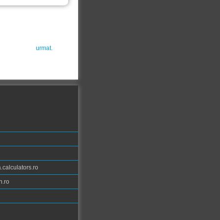
urmat.
calculators.ro
n.ro