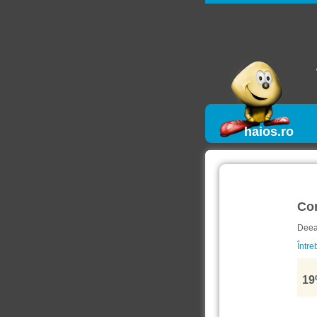
haios.ro
Co
Deea.
Între
19%