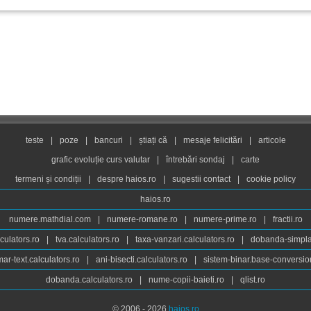
teste
|
poze
|
bancuri
|
știați că
|
mesaje felicitări
|
articole
grafic evoluție curs valutar
|
întrebări sondaj
|
carte
termeni și condiții
|
despre haios.ro
|
sugestii contact
|
cookie policy
haios.ro
numere.mathdial.com
|
numere-romane.ro
|
numere-prime.ro
|
fractii.ro
culators.ro
|
tva.calculators.ro
|
taxa-vanzari.calculators.ro
|
dobanda-simpla.
ar-text.calculators.ro
|
ani-bisecti.calculators.ro
|
sistem-binar.base-conversio
dobanda.calculators.ro
|
nume-copii-baieti.ro
|
qlist.ro
© 2006 - 2026
haios.ro