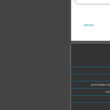
preced.
procentaje.cal
num