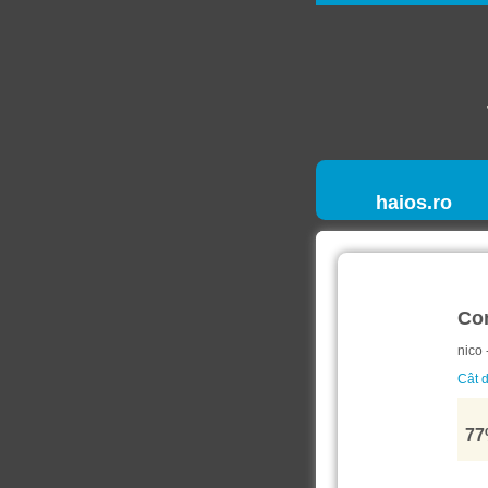
haios.ro
Co
nico 
Cât d
77