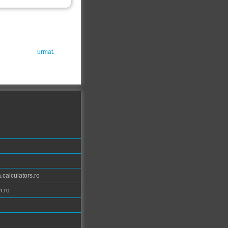
urmat.
calculators.ro
n.ro