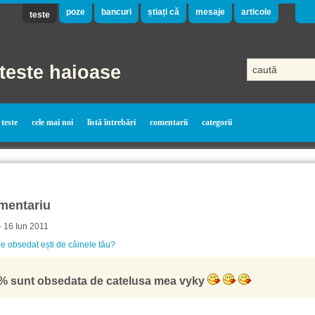
poze
bancuri
știați că
mesaje
articole
teste
teste haioase
teste
cele mai noi
listă întrebări
comentarii
categorii
mentariu
- 16 Iun 2011
e obsedat ești de câinele tău?
% sunt obsedata de catelusa mea vyky