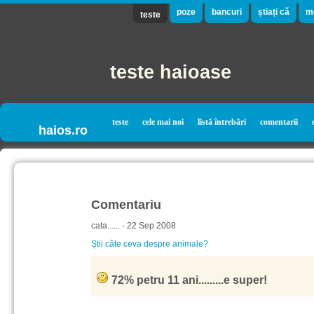
poze
bancuri
știați că
m
teste
teste haioase
teste
cele mai noi
listă întrebări
comentarii
haios.ro
Comentariu
cata...... - 22 Sep 2008
Știi câte ceva despre animale?
72% petru 11 ani.........e super!