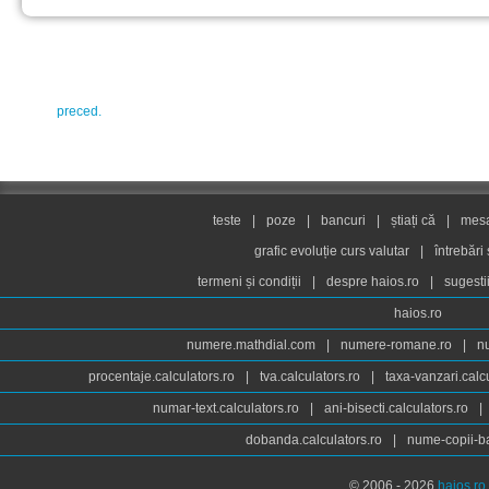
preced.
teste
|
poze
|
bancuri
|
știați că
|
mesaj
grafic evoluție curs valutar
|
întrebări
termeni și condiții
|
despre haios.ro
|
sugesti
haios.ro
numere.mathdial.com
|
numere-romane.ro
|
n
procentaje.calculators.ro
|
tva.calculators.ro
|
taxa-vanzari.calc
numar-text.calculators.ro
|
ani-bisecti.calculators.ro
|
dobanda.calculators.ro
|
nume-copii-ba
© 2006 - 2026
haios.ro