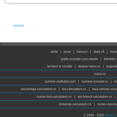
preced.
teste
|
poze
|
bancuri
|
știați că
|
mesaj
grafic evoluție curs valutar
|
întrebări
termeni și condiții
|
despre haios.ro
|
sugesti
haios.ro
numere.mathdial.com
|
numere-romane.ro
|
n
procentaje.calculators.ro
|
tva.calculators.ro
|
taxa-vanzari.calc
numar-text.calculators.ro
|
ani-bisecti.calculators.ro
|
dobanda.calculators.ro
|
nume-copii-ba
© 2006 - 2026
haios.ro