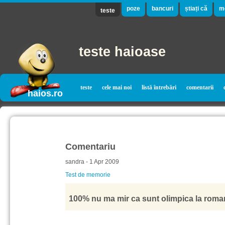
poze
bancuri
știați că
m
teste
teste haioase
teste
cele mai noi
listă întrebări
comentarii
haios.ro
Comentariu
sandra - 1 Apr 2009
Test de memorie
100% nu ma mir ca sunt olimpica la roman