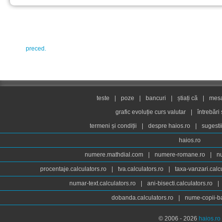
preced.
teste
|
poze
|
bancuri
|
știați că
|
mesaj
grafic evoluție curs valutar
|
întrebări
termeni și condiții
|
despre haios.ro
|
sugesti
haios.ro
numere.mathdial.com
|
numere-romane.ro
|
n
procentaje.calculators.ro
|
tva.calculators.ro
|
taxa-vanzari.calc
numar-text.calculators.ro
|
ani-bisecti.calculators.ro
|
dobanda.calculators.ro
|
nume-copii-ba
© 2006 - 2026
haios.ro