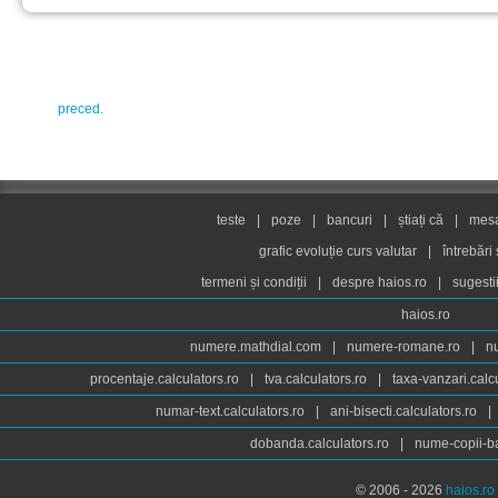
preced.
teste
|
poze
|
bancuri
|
știați că
|
mesaj
grafic evoluție curs valutar
|
întrebări
termeni și condiții
|
despre haios.ro
|
sugesti
haios.ro
numere.mathdial.com
|
numere-romane.ro
|
n
procentaje.calculators.ro
|
tva.calculators.ro
|
taxa-vanzari.calc
numar-text.calculators.ro
|
ani-bisecti.calculators.ro
|
dobanda.calculators.ro
|
nume-copii-ba
© 2006 - 2026
haios.ro