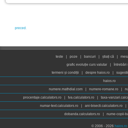
preced.
teste
|
poze
|
bancuri
|
știați că
|
mesaj
grafic evoluție curs valutar
|
întrebări
termeni și condiții
|
despre haios.ro
|
sugesti
haios.ro
numere.mathdial.com
|
numere-romane.ro
|
n
procentaje.calculators.ro
|
tva.calculators.ro
|
taxa-vanzari.calc
numar-text.calculators.ro
|
ani-bisecti.calculators.ro
|
dobanda.calculators.ro
|
nume-copii-ba
© 2006 - 2026
haios.ro