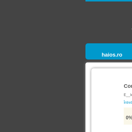
haios.ro
Co
E__l
Între
0