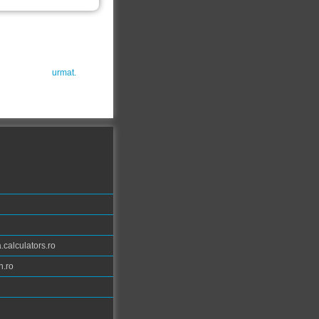
urmat.
calculators.ro
n.ro