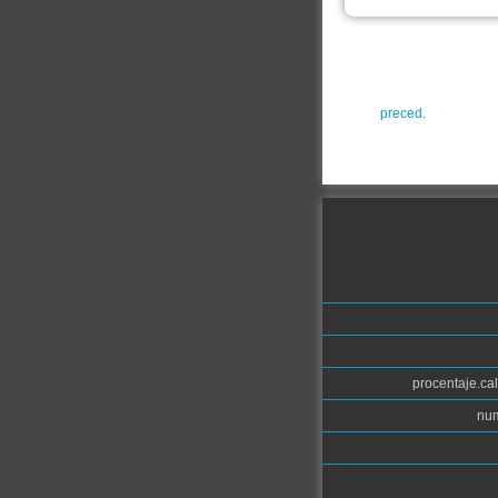
preced.
procentaje.cal
num