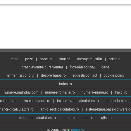
teste
|
poze
|
bancuri
|
știați că
|
mesaje felicitări
|
articole
grafic evoluție curs valutar
|
întrebări sondaj
|
carte
termeni și condiții
|
despre haios.ro
|
sugestii contact
|
cookie policy
haios.ro
numere.mathdial.com
|
numere-romane.ro
|
numere-prime.ro
|
fractii.ro
culators.ro
|
tva.calculators.ro
|
taxa-vanzari.calculators.ro
|
dobanda-simpla.
ar-text.calculators.ro
|
ani-bisecti.calculators.ro
|
sistem-binar.base-conversio
dobanda.calculators.ro
|
nume-copii-baieti.ro
|
qlist.ro
© 2006 - 2026
haios.ro