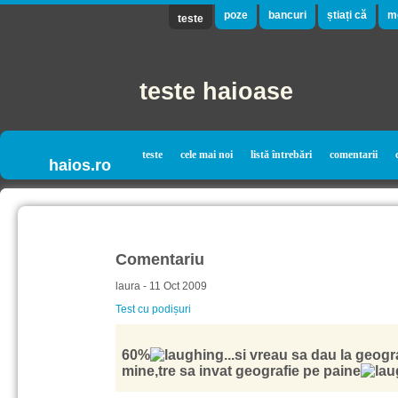
poze
bancuri
știați că
m
teste
teste haioase
teste
cele mai noi
listă întrebări
comentarii
haios.ro
Comentariu
laura - 11 Oct 2009
Test cu podișuri
60%
...si vreau sa dau la geogr
mine,tre sa invat geografie pe paine