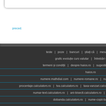
preced.
teste
|
poze
|
bancuri
|
știați că
|
mesaj
grafic evoluție curs valutar
|
întrebări
termeni și condiții
|
despre haios.ro
|
sugesti
haios.ro
numere.mathdial.com
|
numere-romane.ro
|
n
procentaje.calculators.ro
|
tva.calculators.ro
|
taxa-vanzari.calc
numar-text.calculators.ro
|
ani-bisecti.calculators.ro
|
dobanda.calculators.ro
|
nume-copii-ba