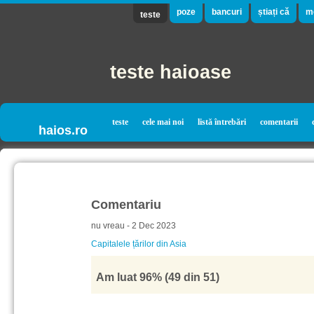
poze
bancuri
știați că
m
teste
teste haioase
teste
cele mai noi
listă întrebări
comentarii
haios.ro
Comentariu
nu vreau - 2 Dec 2023
Capitalele țărilor din Asia
Am luat 96% (49 din 51)