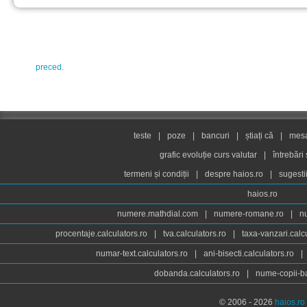
preced.
teste
|
poze
|
bancuri
|
știați că
|
mesaj
grafic evoluție curs valutar
|
întrebări
termeni și condiții
|
despre haios.ro
|
sugesti
haios.ro
numere.mathdial.com
|
numere-romane.ro
|
n
procentaje.calculators.ro
|
tva.calculators.ro
|
taxa-vanzari.calc
numar-text.calculators.ro
|
ani-bisecti.calculators.ro
|
dobanda.calculators.ro
|
nume-copii-ba
© 2006 - 2026
haios.ro