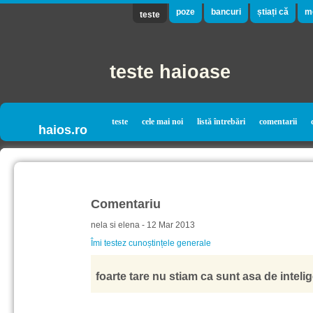
poze
bancuri
știați că
m
teste
teste haioase
teste
cele mai noi
listă întrebări
comentarii
haios.ro
Comentariu
nela si elena - 12 Mar 2013
Îmi testez cunoștințele generale
foarte tare nu stiam ca sunt asa de intelig