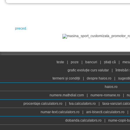
preced.
teste
|
poze
|
bancuri
|
știați că
|
mesaj
grafic evoluție curs valutar
|
întrebări
termeni și condiții
|
despre haios.ro
|
sugesti
haios.ro
numere.mathdial.com
|
numere-romane.ro
|
n
procentaje.calculators.ro
|
tva.calculators.ro
|
taxa-vanzari.calc
numar-text.calculators.ro
|
ani-bisecti.calculators.ro
|
dobanda.calculators.ro
|
nume-copii-ba