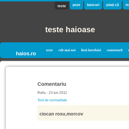
poze
bancuri
știați că
m
teste
teste haioase
teste
cele mai noi
listă întrebări
comentarii
haios.ro
Comentariu
Rallu - 23 Iun 2011
Test de normalitate
ciocan rosu,morcov