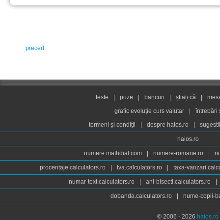
preced.
teste
|
poze
|
bancuri
|
știați că
|
mesaj
grafic evoluție curs valutar
|
întrebări
termeni și condiții
|
despre haios.ro
|
sugesti
haios.ro
numere.mathdial.com
|
numere-romane.ro
|
n
procentaje.calculators.ro
|
tva.calculators.ro
|
taxa-vanzari.calc
numar-text.calculators.ro
|
ani-bisecti.calculators.ro
|
dobanda.calculators.ro
|
nume-copii-ba
© 2006 - 2026
haios.ro