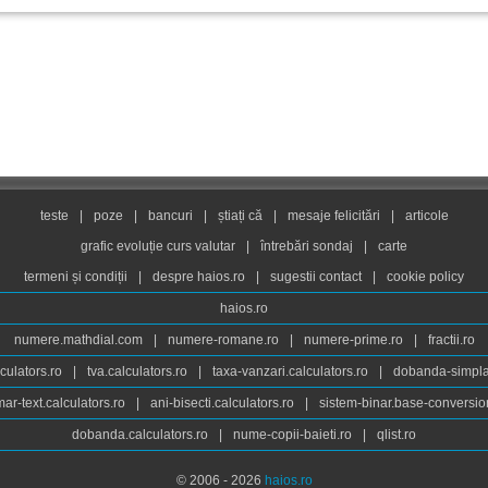
teste
|
poze
|
bancuri
|
știați că
|
mesaje felicitări
|
articole
grafic evoluție curs valutar
|
întrebări sondaj
|
carte
termeni și condiții
|
despre haios.ro
|
sugestii contact
|
cookie policy
haios.ro
numere.mathdial.com
|
numere-romane.ro
|
numere-prime.ro
|
fractii.ro
culators.ro
|
tva.calculators.ro
|
taxa-vanzari.calculators.ro
|
dobanda-simpla.
ar-text.calculators.ro
|
ani-bisecti.calculators.ro
|
sistem-binar.base-conversio
dobanda.calculators.ro
|
nume-copii-baieti.ro
|
qlist.ro
© 2006 - 2026
haios.ro