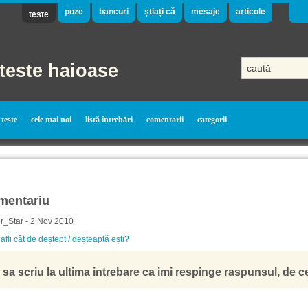
poze
bancuri
știați că
mesaje
articole
teste
teste haioase
teste
cele mai noi
listă întrebări
comentarii
categorii
mentariu
r_Star - 2 Nov 2010
fli cât de deștept / deșteaptă ești?
 sa scriu la ultima intrebare ca imi respinge raspunsul, de c