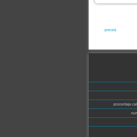
preced.
procentaje.cal
num