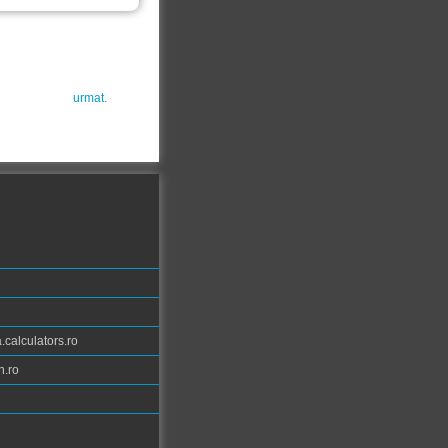
urmat.
calculators.ro
n.ro