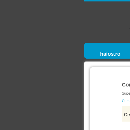
haios.ro
Co
Supe
Cum a
Ce