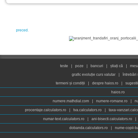
preced.
teste
|
poze
|
bancuri
|
știați că
|
mesaj
grafic evoluție curs valutar
|
întrebări
termeni și condiții
|
despre haios.ro
|
sugesti
haios.ro
numere.mathdial.com
|
numere-romane.ro
|
n
procentaje.calculators.ro
|
tva.calculators.ro
|
taxa-vanzari.calc
numar-text.calculators.ro
|
ani-bisecti.calculators.ro
|
dobanda.calculators.ro
|
nume-copii-ba