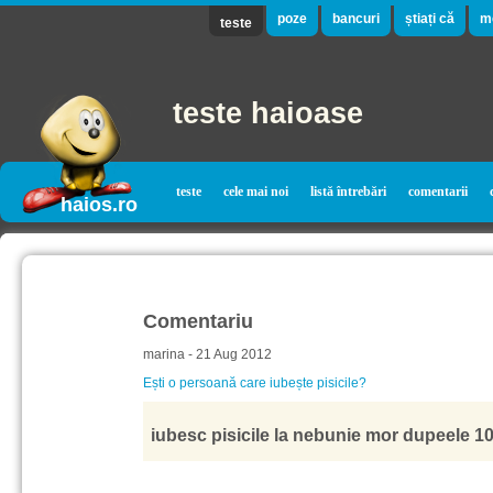
poze
bancuri
știați că
m
teste
teste haioase
teste
cele mai noi
listă întrebări
comentarii
haios.ro
Comentariu
marina - 21 Aug 2012
Ești o persoană care iubește pisicile?
iubesc pisicile la nebunie mor dupeele 