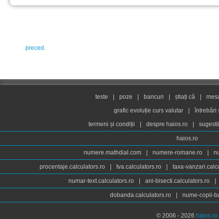
preced.
teste
|
poze
|
bancuri
|
știați că
|
mesaj
grafic evoluție curs valutar
|
întrebări
termeni și condiții
|
despre haios.ro
|
sugesti
haios.ro
numere.mathdial.com
|
numere-romane.ro
|
n
procentaje.calculators.ro
|
tva.calculators.ro
|
taxa-vanzari.calc
numar-text.calculators.ro
|
ani-bisecti.calculators.ro
|
dobanda.calculators.ro
|
nume-copii-ba
© 2006 - 2026
haios.ro