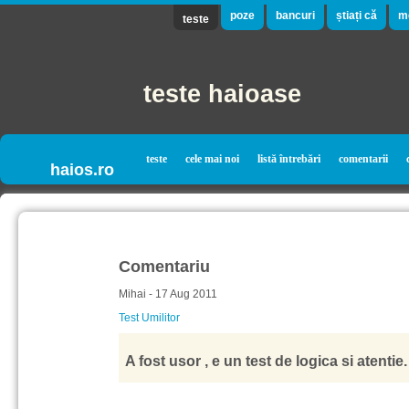
poze
bancuri
știați că
m
teste
teste haioase
teste
cele mai noi
listă întrebări
comentarii
haios.ro
Comentariu
Mihai - 17 Aug 2011
Test Umilitor
A fost usor , e un test de logica si atenti