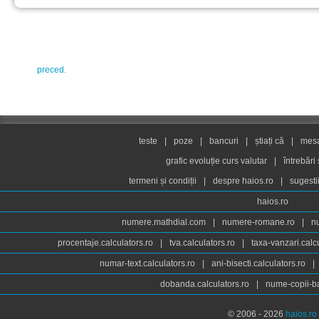
preced.
teste
|
poze
|
bancuri
|
știați că
|
mesaj
grafic evoluție curs valutar
|
întrebări
termeni și condiții
|
despre haios.ro
|
sugesti
haios.ro
numere.mathdial.com
|
numere-romane.ro
|
n
procentaje.calculators.ro
|
tva.calculators.ro
|
taxa-vanzari.calc
numar-text.calculators.ro
|
ani-bisecti.calculators.ro
|
dobanda.calculators.ro
|
nume-copii-ba
© 2006 - 2026
haios.ro