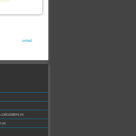
urmat.
calculators.ro
n.ro