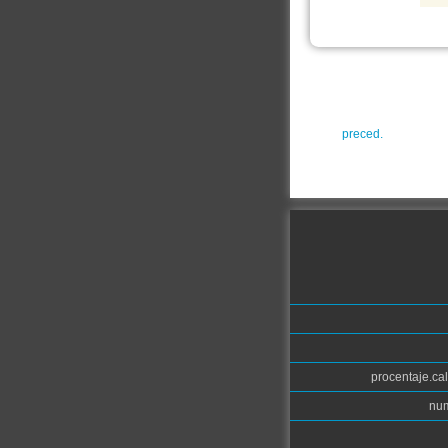
preced.
procentaje.cal
num