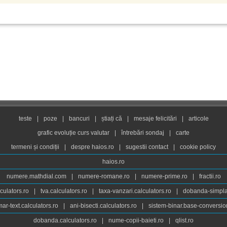
teste
|
poze
|
bancuri
|
știați că
|
mesaje felicitări
|
articole
grafic evoluție curs valutar
|
întrebări sondaj
|
carte
termeni și condiții
|
despre haios.ro
|
sugestii contact
|
cookie policy
haios.ro
numere.mathdial.com
|
numere-romane.ro
|
numere-prime.ro
|
fractii.ro
culators.ro
|
tva.calculators.ro
|
taxa-vanzari.calculators.ro
|
dobanda-simpla.
ar-text.calculators.ro
|
ani-bisecti.calculators.ro
|
sistem-binar.base-conversio
dobanda.calculators.ro
|
nume-copii-baieti.ro
|
qlist.ro