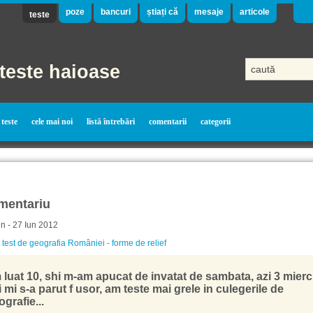
poze
bancuri
știați că
mesaje
articole
teste
teste haioase
teste
cele mai noi
listă întrebări
comentarii
categorii
mentariu
in - 27 Iun 2012
 test de geografia României - forme de relief
 luat 10, shi m-am apucat de invatat de sambata, azi 3 mierc
 mi s-a parut f usor, am teste mai grele in culegerile de
grafie...