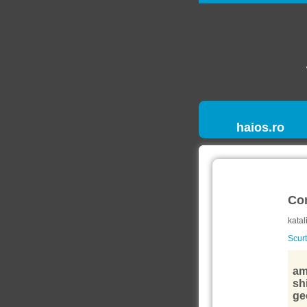
haios.ro
Co
katal
Scurt
am
shi
geo