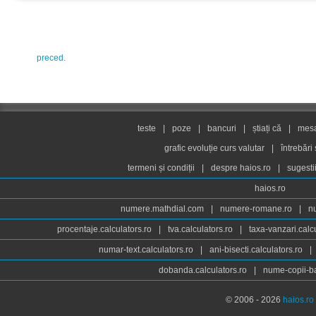
preced.
teste
|
poze
|
bancuri
|
știați că
|
mesaj
grafic evoluție curs valutar
|
întrebări
termeni și condiții
|
despre haios.ro
|
sugesti
haios.ro
numere.mathdial.com
|
numere-romane.ro
|
n
procentaje.calculators.ro
|
tva.calculators.ro
|
taxa-vanzari.calc
numar-text.calculators.ro
|
ani-bisecti.calculators.ro
|
dobanda.calculators.ro
|
nume-copii-ba
© 2006 - 2026
haios.ro