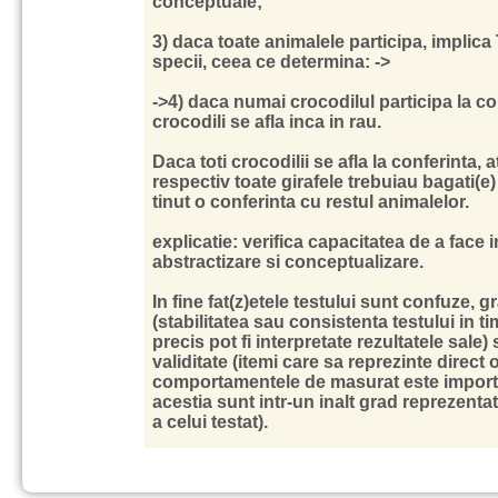
conceptuale;
3) daca toate animalele participa, implica 
specii, ceea ce determina: ->
->4) daca numai crocodilul participa la co
crocodili se afla inca in rau.
Daca toti crocodilii se afla la conferinta, at
respectiv toate girafele trebuiau bagati(e) la 
tinut o conferinta cu restul animalelor.
explicatie: verifica capacitatea de a face 
abstractizare si conceptualizare.
In fine fat(z)etele testului sunt confuze, g
(stabilitatea sau consistenta testului in ti
precis pot fi interpretate rezultatele sale)
validitate (itemi care sa reprezinte direct 
comportamentele de masurat este importa
acestia sunt intr-un inalt grad reprezentat
a celui testat).