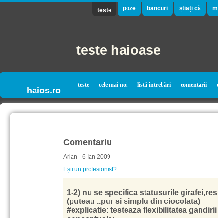
poze
bancuri
știați că
m
teste
teste haioase
teste
cele mai noi
listă întrebări
comentarii
haios.ro
Comentariu
Arian - 6 Ian 2009
Ești un profesionist?
1-2) nu se specifica statusurile girafei,res
(puteau ..pur si simplu din ciocolata)
#explicatie: testeaza flexibilitatea gandirii 