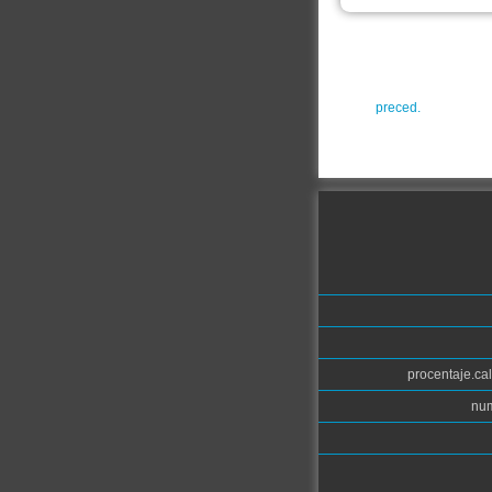
preced.
procentaje.cal
num