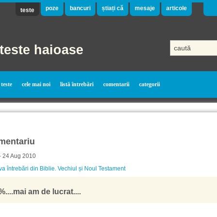
poze
bancuri
știați că
mesaje
articole
teste
teste haioase
teste
cele mai noi
listă întrebări
comentarii
categorii
mentariu
- 24 Aug 2010
a întrebări din Biblie. Vechiul și Noul Testament
....mai am de lucrat....