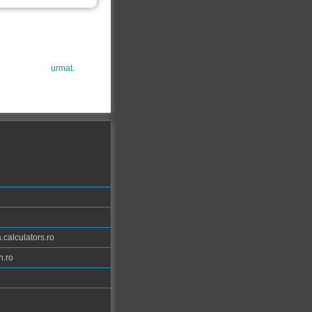
urmat.
calculators.ro
n.ro