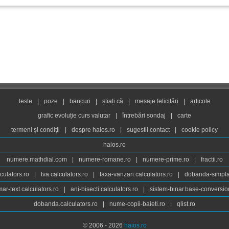
teste
|
poze
|
bancuri
|
știați că
|
mesaje felicitări
|
articole
grafic evoluție curs valutar
|
întrebări sondaj
|
carte
termeni și condiții
|
despre haios.ro
|
sugestii contact
|
cookie policy
haios.ro
numere.mathdial.com
|
numere-romane.ro
|
numere-prime.ro
|
fractii.ro
culators.ro
|
tva.calculators.ro
|
taxa-vanzari.calculators.ro
|
dobanda-simpla.
ar-text.calculators.ro
|
ani-bisecti.calculators.ro
|
sistem-binar.base-conversio
dobanda.calculators.ro
|
nume-copii-baieti.ro
|
qlist.ro
© 2006 - 2026
haios.ro