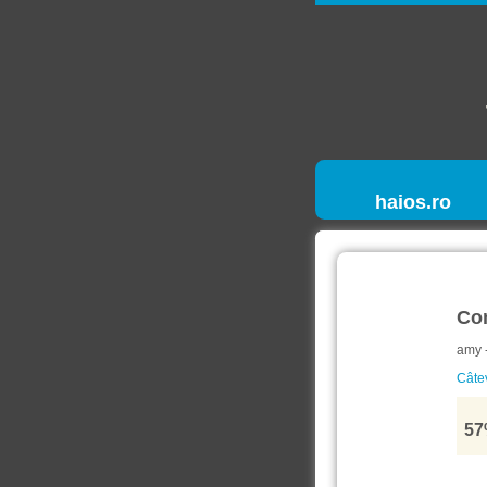
haios.ro
Co
amy 
Câtev
57%