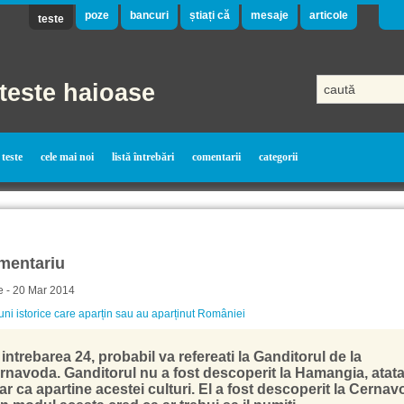
poze
bancuri
știați că
mesaje
articole
teste
teste haioase
teste
cele mai noi
listă întrebări
comentarii
categorii
mentariu
e - 20 Mar 2014
ni istorice care aparțin sau au aparținut României
intrebarea 24, probabil va refereati la Ganditorul de la
rnavoda. Ganditorul nu a fost descoperit la Hamangia, atat
ar ca apartine acestei culturi. El a fost descoperit la Cerna