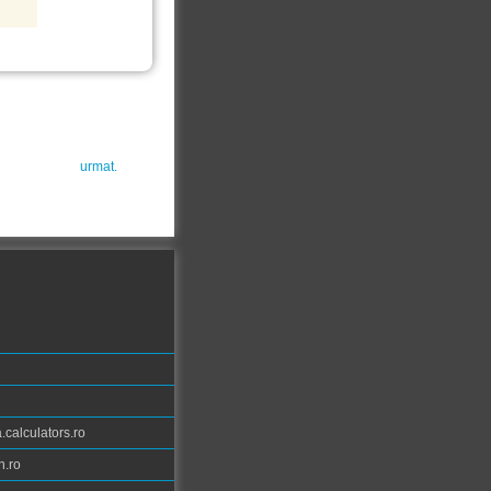
urmat.
calculators.ro
n.ro