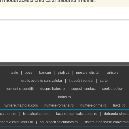
in modul acesta cred ca ar trebui sa il numiti.
teste
|
poze
|
bancuri
|
știați că
|
mesaje felicitări
|
articole
grafic evoluție curs valutar
|
întrebări sondaj
|
carte
termeni și condiții
|
despre haios.ro
|
sugestii contact
|
cookie policy
haios.ro
numere.mathdial.com
|
numere-romane.ro
|
numere-prime.ro
|
fractii.ro
culators.ro
|
tva.calculators.ro
|
taxa-vanzari.calculators.ro
|
dobanda-simpla.
ar-text.calculators.ro
|
ani-bisecti.calculators.ro
|
sistem-binar.base-conversio