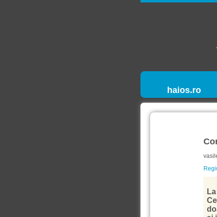
haios.ro
Co
vasil
Regiu
La 
Ce
do