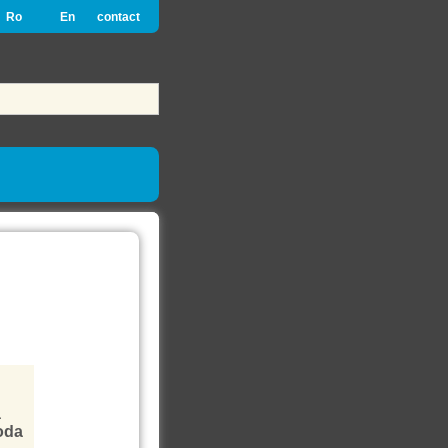
Ro
En
contact
a
voda