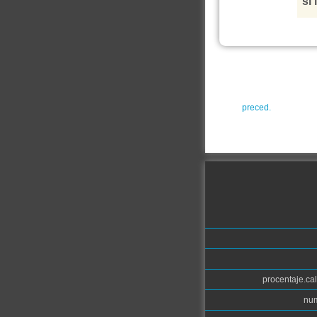
si 
preced.
procentaje.cal
num