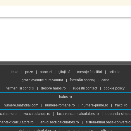
teste
|
poze
|
bancuri
|
știați că
|
mesaje felicitări
|
articole
grafic evoluție curs valutar
|
întrebări sondaj
|
carte
termeni și condiții
|
despre haios.ro
|
sugestii contact
|
cookie policy
haios.ro
numere.mathdial.com
|
numere-romane.ro
|
numere-prime.ro
|
fractii.ro
culators.ro
|
tva.calculators.ro
|
taxa-vanzari.calculators.ro
|
dobanda-simpla.
ar-text.calculators.ro
|
ani-bisecti.calculators.ro
|
sistem-binar.base-conversio
dobanda.calculators.ro
|
nume-copii-baieti.ro
|
qlist.ro