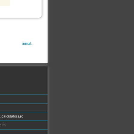
urmat.
calculators.ro
n.ro