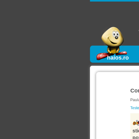
haios.ro
Co
Paul
Teste
st
po