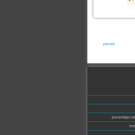
preced.
procentaje.cal
num