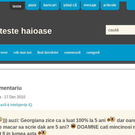
poze
bancuri
știați că
mesaje
articole
teste
teste haioase
teste
cele mai noi
listă întrebări
comentarii
categorii
mentariu
a - 17 Dec 2010
ază-ți inteligența IQ
))) auzi: Georgiana zice ca a luat 100% la 5 ani
dar oar
ie macar sa scrie dak are 5 ani?
DOAMNE cati mincinosi 
t fi in lumea asta