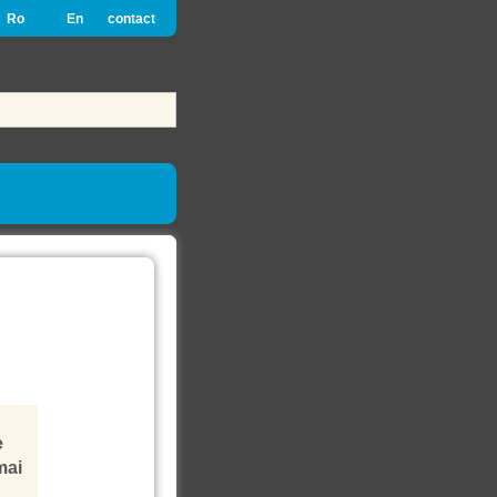
Ro
En
contact
e
mai