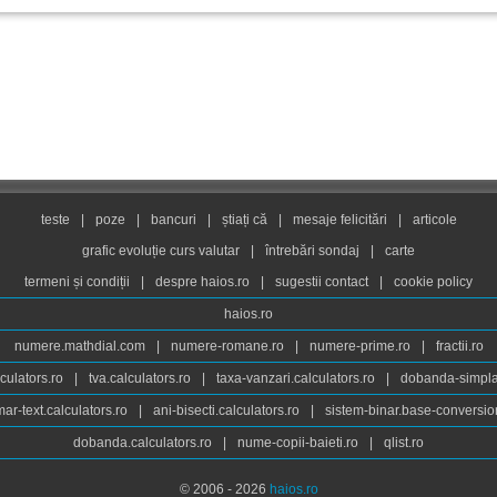
teste
|
poze
|
bancuri
|
știați că
|
mesaje felicitări
|
articole
grafic evoluție curs valutar
|
întrebări sondaj
|
carte
termeni și condiții
|
despre haios.ro
|
sugestii contact
|
cookie policy
haios.ro
numere.mathdial.com
|
numere-romane.ro
|
numere-prime.ro
|
fractii.ro
culators.ro
|
tva.calculators.ro
|
taxa-vanzari.calculators.ro
|
dobanda-simpla.
ar-text.calculators.ro
|
ani-bisecti.calculators.ro
|
sistem-binar.base-conversio
dobanda.calculators.ro
|
nume-copii-baieti.ro
|
qlist.ro
© 2006 - 2026
haios.ro