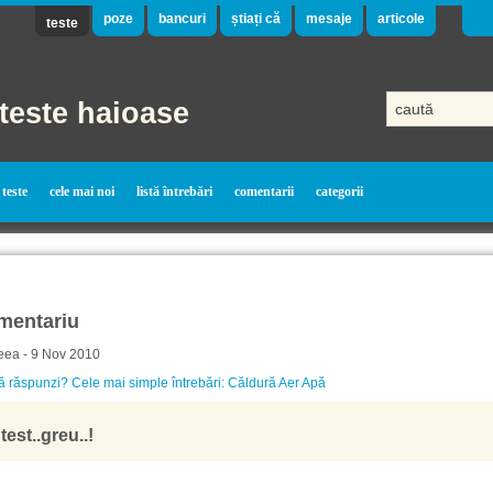
poze
bancuri
știați că
mesaje
articole
teste
teste haioase
teste
cele mai noi
listă întrebări
comentarii
categorii
mentariu
eea - 9 Nov 2010
să răspunzi? Cele mai simple întrebări: Căldură Aer Apă
test..greu..!