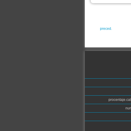
preced.
procentaje.cal
num