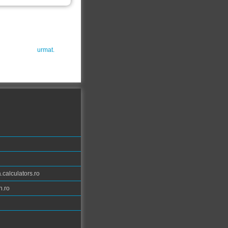
urmat.
calculators.ro
n.ro