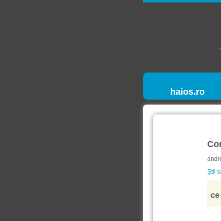
haios.ro
Co
andr
Știi 
ce 