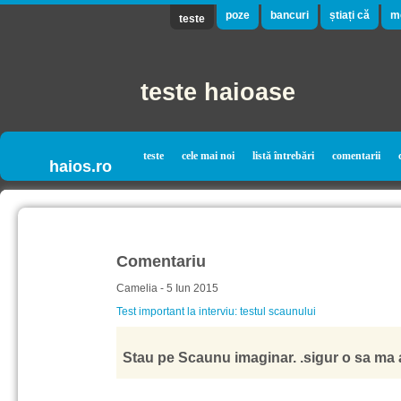
poze
bancuri
știați că
m
teste
teste haioase
teste
cele mai noi
listă întrebări
comentarii
haios.ro
Comentariu
Camelia - 5 Iun 2015
Test important la interviu: testul scaunului
Stau pe Scaunu imaginar. .sigur o sa ma a