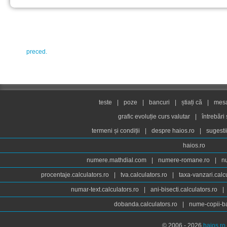
preced.
teste
|
poze
|
bancuri
|
știați că
|
mesaj
grafic evoluție curs valutar
|
întrebări
termeni și condiții
|
despre haios.ro
|
sugesti
haios.ro
numere.mathdial.com
|
numere-romane.ro
|
n
procentaje.calculators.ro
|
tva.calculators.ro
|
taxa-vanzari.calc
numar-text.calculators.ro
|
ani-bisecti.calculators.ro
|
dobanda.calculators.ro
|
nume-copii-ba
© 2006 - 2026
haios.ro