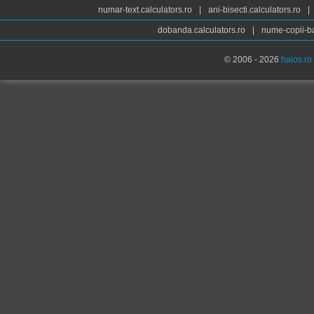
numar-text.calculators.ro
|
ani-bisecti.calculators.ro
|
dobanda.calculators.ro
|
nume-copii-ba
© 2006 - 2026
haios.ro