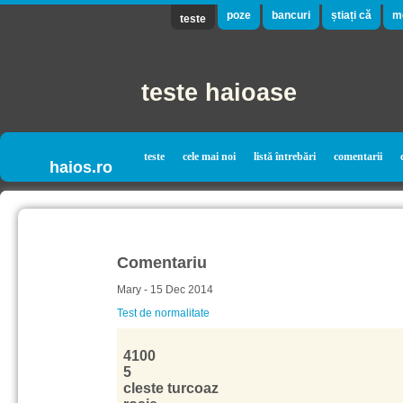
poze
bancuri
știați că
m
teste
teste haioase
teste
cele mai noi
listă întrebări
comentarii
haios.ro
Comentariu
Mary - 15 Dec 2014
Test de normalitate
4100
5
cleste turcoaz