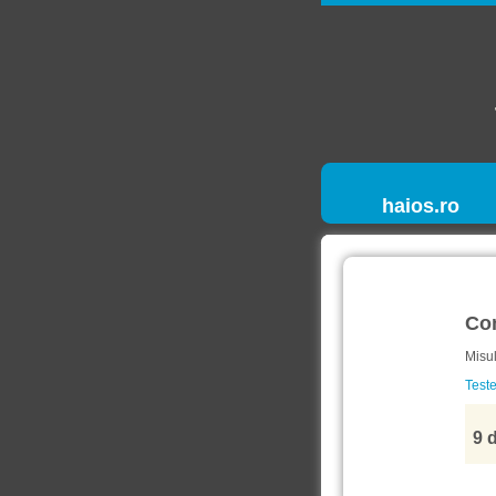
haios.ro
Co
Misu
Teste
9 