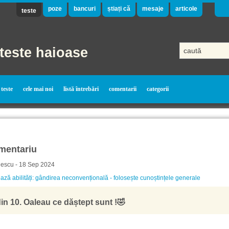
poze
bancuri
știați că
mesaje
articole
teste
teste haioase
teste
cele mai noi
listă întrebări
comentarii
categorii
mentariu
lescu - 18 Sep 2024
ază abilități: gândirea neconvențională - folosește cunoștințele generale
din 10. Oaleau ce dăștept sunt !🤣