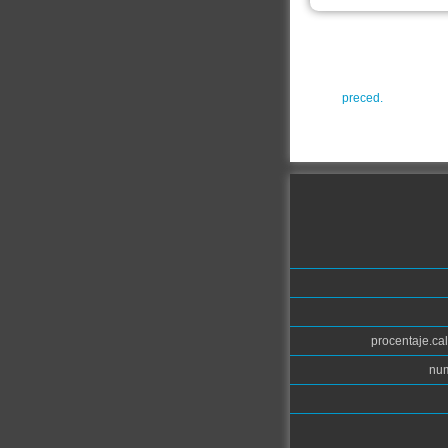
preced.
procentaje.cal
num