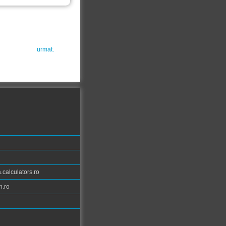
urmat.
calculators.ro
n.ro