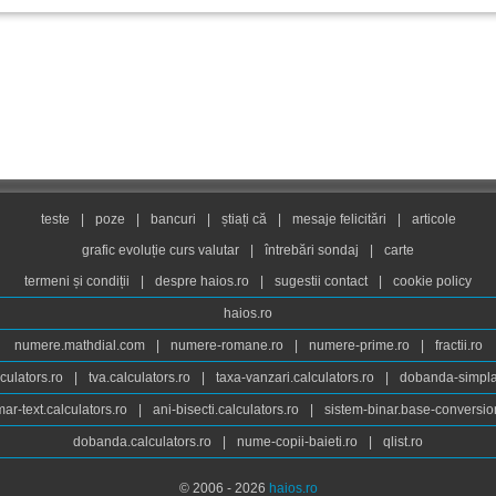
teste
|
poze
|
bancuri
|
știați că
|
mesaje felicitări
|
articole
grafic evoluție curs valutar
|
întrebări sondaj
|
carte
termeni și condiții
|
despre haios.ro
|
sugestii contact
|
cookie policy
haios.ro
numere.mathdial.com
|
numere-romane.ro
|
numere-prime.ro
|
fractii.ro
culators.ro
|
tva.calculators.ro
|
taxa-vanzari.calculators.ro
|
dobanda-simpla.
ar-text.calculators.ro
|
ani-bisecti.calculators.ro
|
sistem-binar.base-conversio
dobanda.calculators.ro
|
nume-copii-baieti.ro
|
qlist.ro
© 2006 - 2026
haios.ro