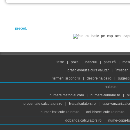
preced.
teste
|
poze
|
bancuri
|
știați că
|
mesaj
grafic evoluție curs valutar
|
întrebări
termeni și condiții
|
despre haios.ro
|
sugesti
haios.ro
numere.mathdial.com
|
numere-romane.ro
|
n
procentaje.calculators.ro
|
tva.calculators.ro
|
taxa-vanzari.calc
numar-text.calculators.ro
|
ani-bisecti.calculators.ro
|
dobanda.calculators.ro
|
nume-copii-ba