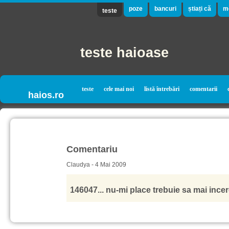
poze
bancuri
știați că
m
teste
teste haioase
teste
cele mai noi
listă întrebări
comentarii
haios.ro
Comentariu
Claudya - 4 Mai 2009
146047... nu-mi place trebuie sa mai ince