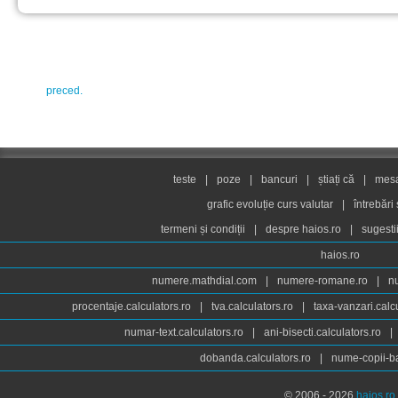
preced.
teste
|
poze
|
bancuri
|
știați că
|
mesaj
grafic evoluție curs valutar
|
întrebări
termeni și condiții
|
despre haios.ro
|
sugesti
haios.ro
numere.mathdial.com
|
numere-romane.ro
|
n
procentaje.calculators.ro
|
tva.calculators.ro
|
taxa-vanzari.calc
numar-text.calculators.ro
|
ani-bisecti.calculators.ro
|
dobanda.calculators.ro
|
nume-copii-ba
© 2006 - 2026
haios.ro