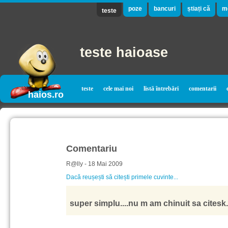
poze
bancuri
știați că
m
teste
teste haioase
teste
cele mai noi
listă întrebări
comentarii
haios.ro
Comentariu
R@lly - 18 Mai 2009
Dacă reușești să citești primele cuvinte...
super simplu....nu m am chinuit sa citesk.