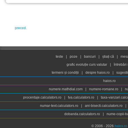
preced.
teste
|
poze
|
bancuri
|
știați că
|
mesaj
grafic evoluție curs valutar
|
întrebări
termeni și condiții
|
despre haios.ro
|
sugesti
haios.ro
numere.mathdial.com
|
numere-romane.ro
|
n
procentaje.calculators.ro
|
tva.calculators.ro
|
taxa-vanzari.calc
numar-text.calculators.ro
|
ani-bisecti.calculators.ro
|
dobanda.calculators.ro
|
nume-copii-ba
© 2006 - 2026
haios.ro