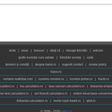
teste
|
poze
|
bancuri
|
știați că
|
mesaje felicitări
|
articole
grafic evoluție curs valutar
|
întrebări sondaj
|
carte
termeni și condiții
|
despre haios.ro
|
sugestii contact
|
cookie policy
haios.ro
numere.mathdial.com
|
numere-romane.ro
|
numere-prime.ro
|
fractii.ro
culators.ro
|
tva.calculators.ro
|
taxa-vanzari.calculators.ro
|
dobanda-simpla.
ar-text.calculators.ro
|
ani-bisecti.calculators.ro
|
sistem-binar.base-conversio
dobanda.calculators.ro
|
nume-copii-baieti.ro
|
qlist.ro
© 2006 - 2026
haios.ro