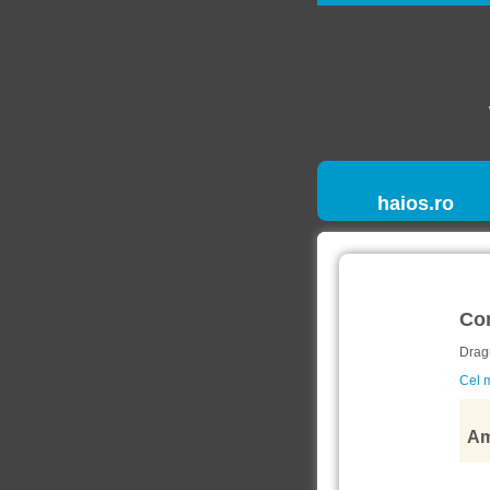
haios.ro
Co
Dragu
Cel m
Am