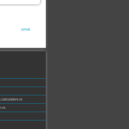
urmat.
calculators.ro
n.ro