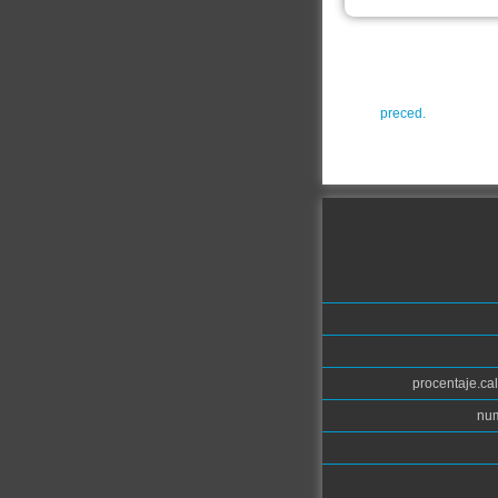
preced.
procentaje.cal
num