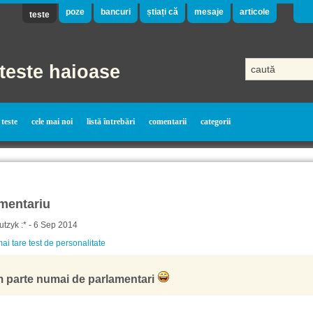
poze
bancuri
știați că
mesaje
articole
teste
teste haioase
teste
cele mai noi
listă întrebări
comentarii
categorii
mentariu
tzyk :* - 6 Sep 2014
ai tare test de personalitate
 parte numai de parlamentari