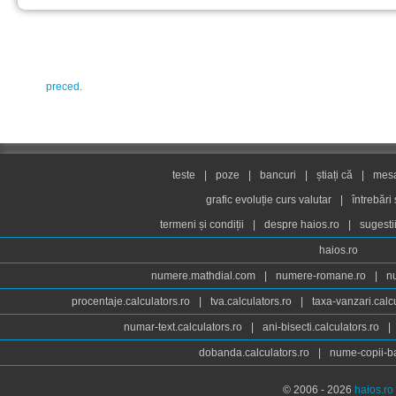
preced.
teste
|
poze
|
bancuri
|
știați că
|
mesaj
grafic evoluție curs valutar
|
întrebări
termeni și condiții
|
despre haios.ro
|
sugesti
haios.ro
numere.mathdial.com
|
numere-romane.ro
|
n
procentaje.calculators.ro
|
tva.calculators.ro
|
taxa-vanzari.calc
numar-text.calculators.ro
|
ani-bisecti.calculators.ro
|
dobanda.calculators.ro
|
nume-copii-ba
© 2006 - 2026
haios.ro